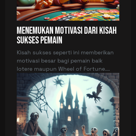
Menemukan Motivasi dari Kisah
Sukses Pemain
Kisah sukses seperti ini memberikan
motivasi besar bagi pemain baik
lotere maupun Wheel of Fortune.
Tidak sedikit pemain yang akhirnya
memutuskan untuk mencoba
keberuntungan mereka setelah
mendengar kabar kemenangan besar
ini. Jika Anda tertarik untuk membaca
lebih banyak
kisah sukses pemain
lotere
, dunia perjudian online penuh
dengan cerita luar biasa dari mereka