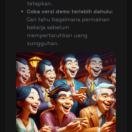
tetapkan.
Coba versi demo terlebih dahulu:
Cari tahu bagaimana permainan
bekerja sebelum
mempertaruhkan uang
sungguhan.