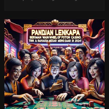
Fortune.