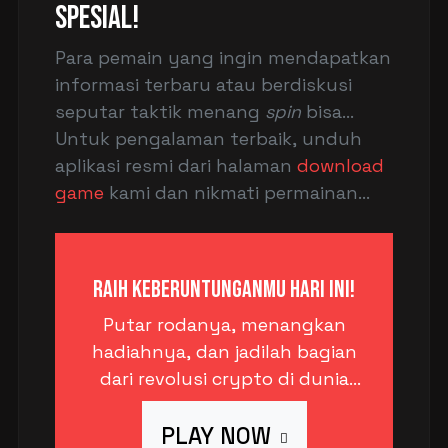
Spesial!
Para pemain yang ingin mendapatkan
informasi terbaru atau berdiskusi
seputar taktik menang
spin
bisa
langsung bergabung dengan
Untuk pengalaman terbaik, unduh
komunitas resmi Telegram kami
aplikasi resmi dari halaman
download
di
sini
game
. Tersedia juga
kami dan nikmati permainan
live chat 24/7
jika
Anda membutuhkan bantuan atau
tanpa hambatan dari perangkat Anda,
mengalami kendala selama bermain.
baik itu desktop maupun mobile.
Raih Keberuntunganmu Hari Ini!
Putar rodanya, menangkan
hadiahnya, dan jadilah bagian
dari revolusi crypto di dunia
Wheel of Fortune!
PLAY NOW