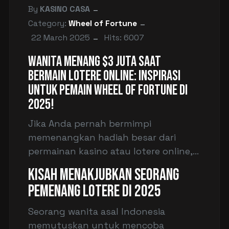
By
KASINO CASA
Category:
Wheel of Fortune
22 March 2025
Hits: 6007
Wanita Menang $3 Juta Saat
Bermain Lotere Online: Inspirasi
untuk Pemain Wheel of Fortune di
2025!
Jika Anda pernah bermimpi
memenangkan hadiah besar dari
permainan kasino atau lotere online,
kisah seorang wanita yang baru saja
Kisah Menakjubkan Seorang
memenangkan
$3 juta
bisa menjadi
Pemenang Lotere di 2025
inspirasi Anda! Kemenangannya telah
menggegerkan dunia perjudian online
Seorang wanita asal Indonesia
dan mengingatkan para pemain
memutuskan untuk mencoba