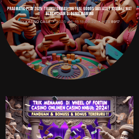
Pragmatic Play 2025: Transformasi Virtual Goods Jadi Aset Nyata Lewat
Blockchain di Dunia iGaming
BY
KASINO CASA
2025-04-15 18:09:22
HITS
8917