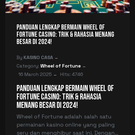
Panduan Lengkap Bermain Wheel of
Fortune Casino: Trik & Rahasia Menang
Besar di 2024!
By
KASINO CASA
Category:
Wheel of Fortune
16 March 2025
Hits: 4746
Panduan Lengkap Bermain Wheel of
Fortune Casino: Trik & Rahasia
Menang Besar di 2024!
Wheel of Fortune adalah salah satu
permainan kasino online yang paling
seru dan menghibur saat ini. Dengan