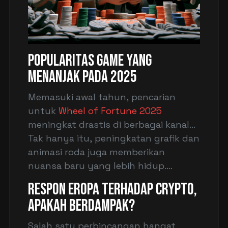
Popularitas Game yang
Menanjak pada 2025
Memasuki awal tahun, pencarian
untuk
Wheel of Fortune 2025
meningkat drastis di berbagai kanal
pencarian. Hal ini didorong oleh
Tak hanya itu, peningkatan grafik dan
lonjakan minat terhadap permainan
animasi roda juga memberikan
crypto, serta keberhasilan
nuansa baru yang lebih hidup.
pengembang dalam menghadirkan
Transisi antar segmen roda kini mulus
Respon Eropa terhadap Crypto,
turnamen mingguan dan program
dan interaktif, memberikan rasa
Apakah Berdampak?
loyalitas berhadiah token khusus.
ketegangan yang lebih intens setiap
kali pemain menekan tombol "Spin".
Salah satu perbincangan hangat