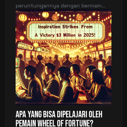
Wheel of Fortune
bahwa segalanya
peruntungannya dengan bermain
mungkin terjadi.
lotere online
. Dengan modal yang
relatif kecil, ia berhasil menebak
kombinasi angka yang memberinya
jackpot senilai tiga juta dolar.
Kemenangan ini membuktikan bahwa
dengan sedikit keberuntungan dan
strategi yang tepat, siapa pun bisa
keluar sebagai pemenang.
Apa yang Bisa Dipelajari oleh
Pemain Wheel of Fortune?