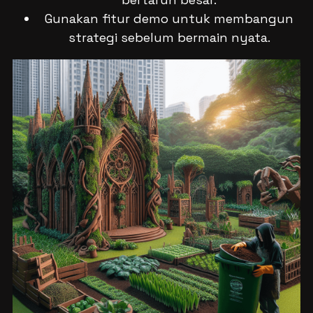
Gunakan fitur demo untuk membangun
strategi sebelum bermain nyata.