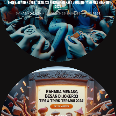
Three 3Card Poker: Sensasi Permainan Kartu Online yang Meledak di
2024
BY
KASINO CASA
2025-03-28 16:04:49
HITS
7882