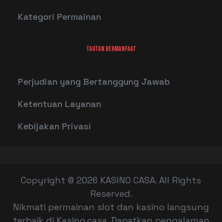
Kategori Permainan
TAUTAN BERMANFAAT
Perjudian yang Bertanggung Jawab
Ketentuan Layanan
Kebijakan Privasi
Copyright © 2026 KASINO CASA. All Rights
Reserved.
Nikmati permainan slot dan kasino langsung
terbaik di Kasino.casa. Dapatkan pengalaman