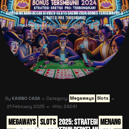
VIDEO-SLOTS
Rahasia Menang Besar di Video-Slots Casino 2024: Bonus Tersembunyi &
Strategi Pro Terbongkar!
BY
KASINO CASA
2025-05-08 14:57:50
HITS
6851
By
KASINO CASA
Category:
Megaways
Slots
21 February 2025
Hits: 24241
MEGAWAYS
SLOTS
2025: STRATEGI
MENANG