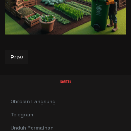
Previous article: Menjelajahi Dunia
Megaw
Prev
KONTAK
Obrolan Langsung
Telegram
Unduh Permainan