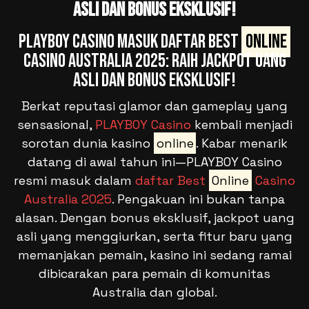
ASLI DAN BONUS EKSKLUSIF!
PLAYBOY Casino Masuk Daftar Best
Online
Casino Australia 2025: Raih Jackpot Uang
Asli dan Bonus Eksklusif!
Berkat reputasi glamor dan gameplay yang
sensasional,
PLAYBOY Casino
kembali menjadi
sorotan dunia kasino
online
. Kabar menarik
datang di awal tahun ini—PLAYBOY Casino
resmi masuk dalam
daftar Best
Online
Casino
Australia 2025
. Pengakuan ini bukan tanpa
alasan. Dengan bonus eksklusif, jackpot uang
asli yang menggiurkan, serta fitur baru yang
memanjakan pemain, kasino ini sedang ramai
dibicarakan para pemain di komunitas
Australia dan global.