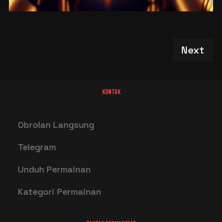
Next art
Next
KONTAK
Obrolan Langsung
Telegram
Unduh Permainan
Kategori Permainan