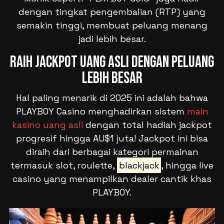
dengan tingkat pengembalian (RTP) yang
semakin tinggi, membuat peluang menang
jadi lebih besar.
Raih Jackpot Uang Asli dengan Peluang
Lebih Besar
Hal paling menarik di 2025 ini adalah bahwa
PLAYBOY Casino menghadirkan sistem
main
kasino uang asli
dengan total hadiah jackpot
progresif hingga AU$1 juta! Jackpot ini bisa
diraih dari berbagai kategori permainan
termasuk slot, roulette,
blackjack
, hingga live
casino yang menampilkan dealer cantik khas
PLAYBOY.