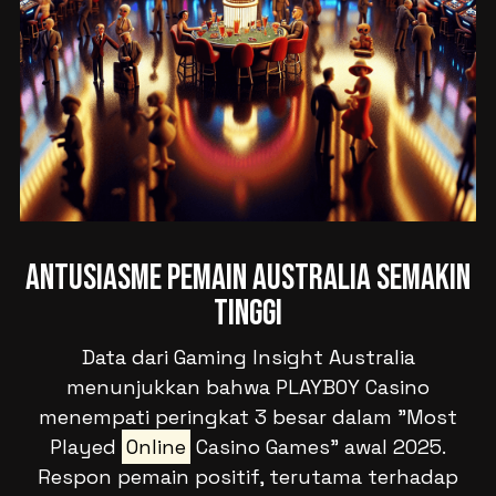
Antusiasme Pemain Australia Semakin
Tinggi
Data dari Gaming Insight Australia
menunjukkan bahwa PLAYBOY Casino
menempati peringkat 3 besar dalam "Most
Played
Online
Casino Games" awal 2025.
Respon pemain positif, terutama terhadap