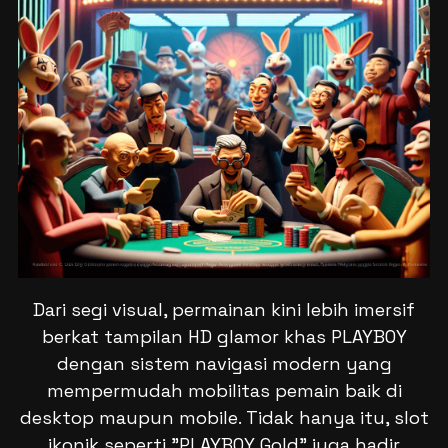
Dari segi visual, permainan kini lebih imersif
berkat tampilan HD glamor khas PLAYBOY
dengan sistem navigasi modern yang
mempermudah mobilitas pemain baik di
desktop maupun mobile. Tidak hanya itu, slot
ikonik seperti "PLAYBOY Gold" juga hadir