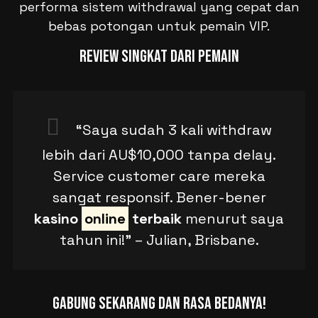
performa sistem withdrawal yang cepat dan
bebas potongan untuk pemain VIP.
Review Singkat dari Pemain
“Saya sudah 3 kali withdraw
lebih dari AU$10,000 tanpa delay.
Service customer care mereka
sangat responsif. Bener-bener
kasino
online
terbaik
menurut saya
tahun ini!” – Julian, Brisbane.
Gabung Sekarang dan Rasa Bedanya!