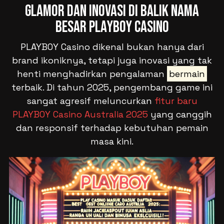
Glamor dan Inovasi di Balik Nama
Besar PLAYBOY Casino
PLAYBOY Casino dikenal bukan hanya dari
brand ikoniknya, tetapi juga inovasi yang tak
henti menghadirkan pengalaman
bermain
terbaik. Di tahun 2025, pengembang game ini
sangat agresif meluncurkan
fitur baru
PLAYBOY Casino Australia 2025
yang canggih
dan responsif terhadap kebutuhan pemain
masa kini.