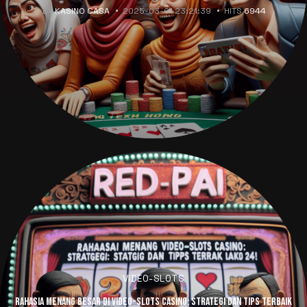
BY
KASINO CASA
2025-03-01 23:21:39
HITS
6944
VIDEO-SLOTS
Rahasia Menang Besar di Video-Slots Casino: Strategi dan Tips Terbaik