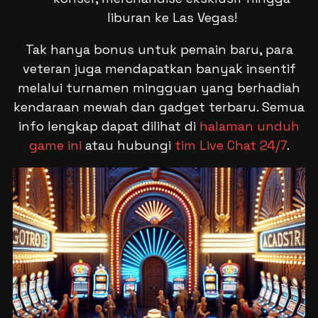
liburan ke Las Vegas!
Tak hanya bonus untuk pemain baru, para
veteran juga mendapatkan banyak insentif
melalui turnamen mingguan yang berhadiah
kendaraan mewah dan gadget terbaru. Semua
info lengkap dapat dilihat di
halaman unduh
game ini
atau hubungi
tim Live Chat 24/7
.