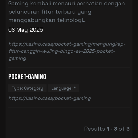
Gaming kembali mencuri perhatian dengan
peluncuran fitur terbaru yang
menggabungkan teknologi...
06 May 2025
https://kasino.casa/pocket-gaming/mengungkap-
fitur-canggih-wuling-bingo-ev-2025-pocket-
gaming
Pocket-Gaming
Type: Category
Language: *
https://kasino.casa/pocket-gaming
Results
1
-
3
of
3