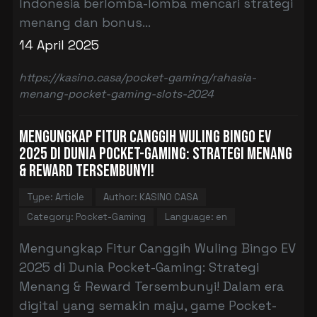
Indonesia berlomba-lomba mencari strategi
menang dan bonus...
14 April 2025
https://kasino.casa/pocket-gaming/rahasia-
menang-pocket-gaming-slots-2024
Mengungkap Fitur Canggih Wuling Bingo EV
2025 di Dunia Pocket-Gaming: Strategi Menang
& Reward Tersembunyi!
Type: Article
Author: KASINO CASA
Category: Pocket-Gaming
Language: en
Mengungkap Fitur Canggih Wuling Bingo EV
2025 di Dunia Pocket-Gaming: Strategi
Menang & Reward Tersembunyi! Dalam era
digital yang semakin maju, game Pocket-