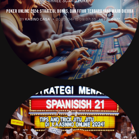
THREE 3CARD POKER
Poker Online 2024: Strategi, Bonus, dan Fitur Terbaru yang Wajib Dicoba
BY
KASINO CASA
2025-04-15 09:07:35
HITS
6977