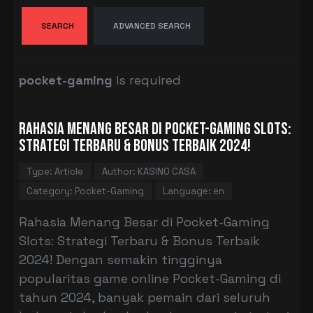
SEARCH
ADVANCED SEARCH
pocket-gaming
is required
Rahasia Menang Besar di Pocket-Gaming Slots:
Strategi Terbaru & Bonus Terbaik 2024!
Type: Article
Author: KASINO CASA
Category: Pocket-Gaming
Language: en
Rahasia Menang Besar di Pocket-Gaming
Slots: Strategi Terbaru & Bonus Terbaik
2024! Dengan semakin tingginya
popularitas game online Pocket-Gaming di
tahun 2024, banyak pemain dari seluruh