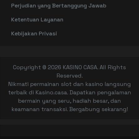
Perjudian yang Bertanggung Jawab
Ketentuan Layanan
Kebijakan Privasi
Copyright © 2026 KASINO CASA. All Rights
Reserved.
Nikmati permainan slot dan kasino langsung
terbaik di Kasino.casa. Dapatkan pengalaman
bermain yang seru, hadiah besar, dan
keamanan transaksi. Bergabung sekarang!