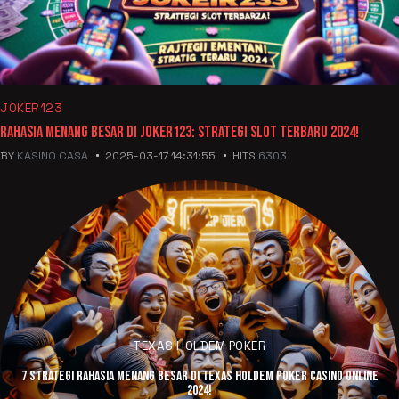
JOKER123
Rahasia Menang Besar di JOKER123: Strategi Slot Terbaru 2024!
BY
KASINO CASA
2025-03-17 14:31:55
HITS
6303
TEXAS HOLDEM POKER
7 Strategi Rahasia Menang Besar di Texas Holdem Poker Casino Online
2024!