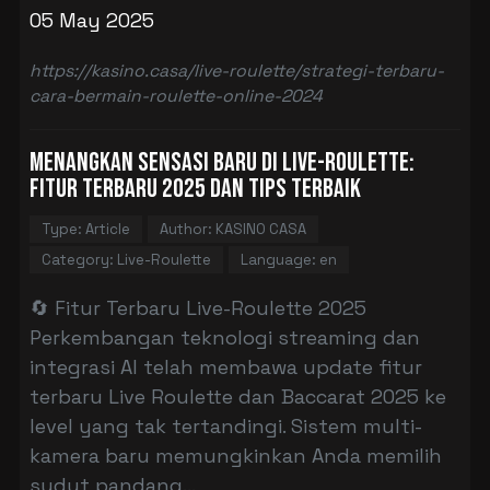
05 May 2025
https://kasino.casa/live-roulette/strategi-terbaru-
cara-bermain-roulette-online-2024
Menangkan Sensasi Baru di Live-Roulette:
Fitur Terbaru 2025 dan Tips Terbaik
Type: Article
Author: KASINO CASA
Category: Live-Roulette
Language: en
🔄 Fitur Terbaru Live-Roulette 2025
Perkembangan teknologi streaming dan
integrasi AI telah membawa update fitur
terbaru Live Roulette dan Baccarat 2025 ke
level yang tak tertandingi. Sistem multi-
kamera baru memungkinkan Anda memilih
sudut pandang...