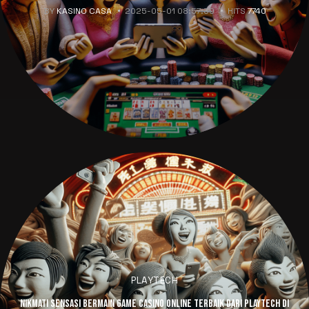
BY
KASINO CASA
2025-05-01 08:57:39
HITS
7740
PLAYTECH
Nikmati Sensasi Bermain Game Casino Online Terbaik dari Playtech di