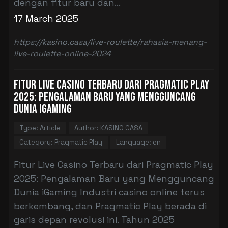
dengan fitur baru dan...
17 March 2025
https://kasino.casa/live-roulette/rahasia-menang-
live-roulette-online-2024
Fitur Live Casino Terbaru dari Pragmatic Play
2025: Pengalaman Baru yang Mengguncang
Dunia iGaming
Type: Article
Author: KASINO CASA
Category: Pragmatic Play
Language: en
Fitur Live Casino Terbaru dari Pragmatic Play
2025: Pengalaman Baru yang Mengguncang
Dunia iGaming Industri casino online terus
berkembang, dan Pragmatic Play berada di
garis depan revolusi ini. Tahun 2025