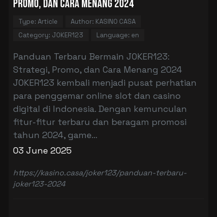
Promo, dan Cara Menang 2024
Type: Article
Author: KASINO CASA
Category: JOKER123
Language: en
Panduan Terbaru Bermain JOKER123:
Strategi, Promo, dan Cara Menang 2024
JOKER123 kembali menjadi pusat perhatian
para penggemar online slot dan casino
digital di Indonesia. Dengan kemunculan
fitur-fitur terbaru dan beragam promosi
tahun 2024, game...
03 June 2025
https://kasino.casa/joker123/panduan-terbaru-
joker123-2024