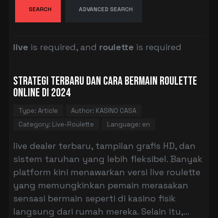
SEARCH
ADVANCED SEARCH
live
is required
, and
roulette
is required
Strategi Terbaru dan Cara Bermain Roulette
Online di 2024
Type: Article
Author: KASINO CASA
Category: Live-Roulette
Language: en
live dealer terbaru, tampilan grafis HD, dan
sistem taruhan yang lebih fleksibel. Banyak
platform kini menawarkan versi live roulette
yang memungkinkan pemain merasakan
sensasi bermain seperti di kasino fisik
langsung dari rumah mereka. Selain itu,...