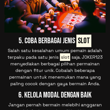
5. Coba Berbagai Jenis
Slot
Salah satu kesalahan umum pemain adalah
terpaku pada satu jenis
slot
saja. JOKER123
menyediakan berbagai pilihan permainan
dengan fitur unik. Cobalah beberapa
permainan untuk menemukan mana yang
paling cocok dengan gaya bermain Anda.
6. Kelola Modal dengan Baik
Jangan pernah bermain melebihi anggaran