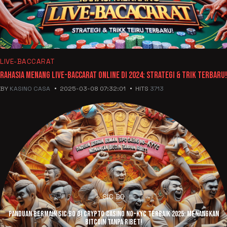
LIVE-BACCARAT
Rahasia Menang Live-Baccarat Online di 2024: Strategi & Trik Terbaru!
BY
KASINO CASA
2025-03-08 07:32:01
HITS
3713
SIC BO
Panduan Bermain Sic Bo di Crypto Casino No-KYC Terbaik 2025: Menangkan
Bitcoin Tanpa Ribet!