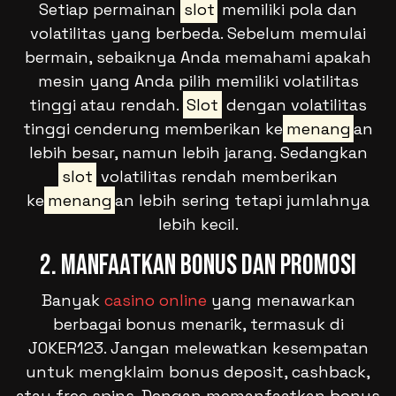
Setiap permainan
slot
memiliki pola dan
volatilitas yang berbeda. Sebelum memulai
bermain, sebaiknya Anda memahami apakah
mesin yang Anda pilih memiliki volatilitas
tinggi atau rendah.
Slot
dengan volatilitas
tinggi cenderung memberikan ke
menang
an
lebih besar, namun lebih jarang. Sedangkan
slot
volatilitas rendah memberikan
ke
menang
an lebih sering tetapi jumlahnya
lebih kecil.
2. Manfaatkan Bonus dan Promosi
Banyak
casino online
yang menawarkan
berbagai bonus menarik, termasuk di
JOKER123. Jangan melewatkan kesempatan
untuk mengklaim bonus deposit, cashback,
atau free spins. Dengan memanfaatkan bonus