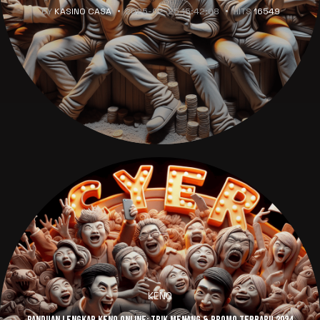
BY
KASINO CASA
2025-02-25 15:42:08
HITS
16549
KENO