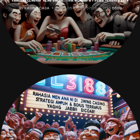
Panduan Lengkap Keno Online: Trik Menang & Promo Terbaru 2024
BY
KASINO CASA
2025-05-09 05:57:28
HITS
6680
3WIN8